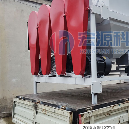
20吨水稻脱芒机