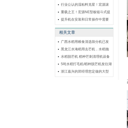
一
行业公认的湿粘料克星！宏源滚
筒
重载之王！宏源NE型板链斗式提
升
提升机在安装和日常操作中需要
注
相关文章
广西水稻用粮食清选筛分机已发
出
黑龙江水淹稻用去芒机，水稻抛
毛机发货
水稻脱芒机 稻种芒刺清理机设备
发往湖南省
5吨水稻打毛机/稻种脱芒机发往湖
北
浙江嘉兴的郑经理您定做的大型
20吨水稻抛光机已经做好了