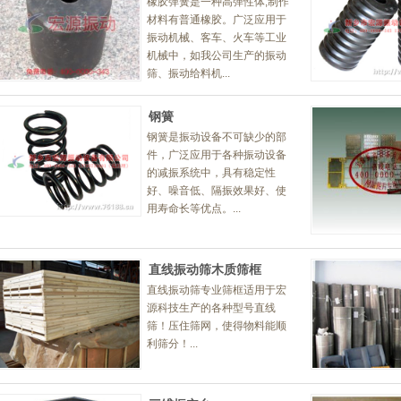
橡胶弹簧是一种高弹性体,制作
材料有普通橡胶。广泛应用于
振动机械、客车、火车等工业
机械中，如我公司生产的振动
筛、振动给料机...
钢簧
钢簧是振动设备不可缺少的部
件，广泛应用于各种振动设备
的减振系统中，具有稳定性
好、噪音低、隔振效果好、使
用寿命长等优点。...
直线振动筛木质筛框
直线振动筛专业筛框适用于宏
源科技生产的各种型号直线
筛！压住筛网，使得物料能顺
利筛分！...