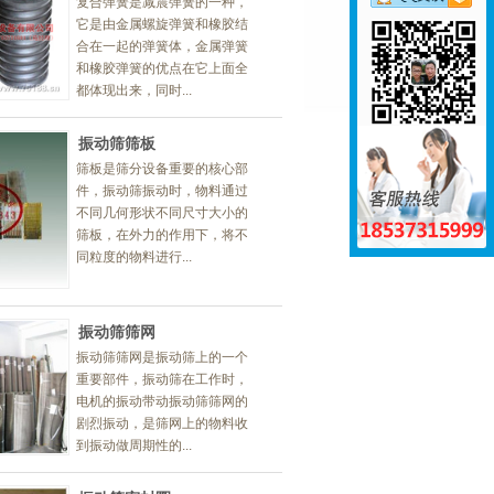
复合弹簧是减震弹簧的一种，
它是由金属螺旋弹簧和橡胶结
合在一起的弹簧体，金属弹簧
和橡胶弹簧的优点在它上面全
都体现出来，同时...
振动筛筛板
筛板是筛分设备重要的核心部
件，振动筛振动时，物料通过
不同几何形状不同尺寸大小的
筛板，在外力的作用下，将不
同粒度的物料进行...
振动筛筛网
振动筛筛网是振动筛上的一个
重要部件，振动筛在工作时，
电机的振动带动振动筛筛网的
剧烈振动，是筛网上的物料收
到振动做周期性的...