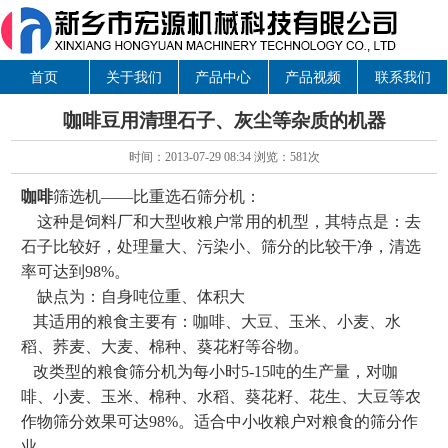
首页
关于我们
产品中心
产品视频
联系我们
咖啡豆用清理石子、灰尘等杂质的机器
时间：2013-07-29 08:34 浏览：
581次
咖啡
筛选机——比重选石筛分机：
这种是饲料厂和大型收粮户常用的机型，其特点是：去
石子比较好，处理量大、污染小、筛分的比较干净，清选
率可达到98%。
缺点为：自身吨位重、体积大
其适用的粮食主要有：咖啡、大豆、玉米、小麦、水
稻、荞麦、大麦、棉种、葵花籽等谷物。
改类型的粮食筛分机为每小时5-15吨的生产量，对咖
啡、小麦、玉米、棉种、水稻、葵花籽、花生、大豆等农
作物筛分效果可达98%。适合中小收粮户对粮食的筛分作
业。