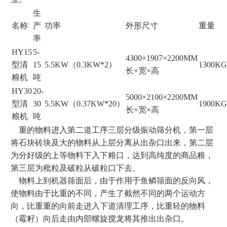
生
名称
产
功率
外形尺寸
重量
率
HY15
5-
4300×1907×2200MM
型清
15
5.5KW（0.3KW*2）
1300KG
长×宽×高
粮机
吨
HY30
20-
5000×2100×2200MM
型清
30
5.5KW（0.37KW*20）
1900KG
长×宽×高
粮机
吨
重的物料进入第二道工序三层分级振动筛分机，第一层
将石块砖块及大的物料从上层分离从出杂口出来，第二层
为分好级的上等物料下入下粮口，达到高纯度的商品粮，
第三层为秕粒及破粒从破粒口下去。
物料上到机器筛面后，由于作用于鱼鳞筛面的反向风，
使物料由于比重的不同，产生了截然不同的两个运动方
向，比重重的向前走进入下道清理工序，比重轻的物料
（霉籽）向后走由内部螺旋搅龙将其推出出杂口。