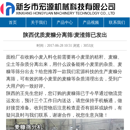
首页
关于我们
产品中心
产品视频
联系我们
陕西优质麦糠分离筛/麦渣筛已发出
时间：2017-06-28 10:51 浏览：
3053次
面粉厂在收购小麦入料仓前需要将小麦里的秸秆、麦糠、
尘土等杂质分离出来，用什么设备能将小麦里的杂质、麦
糠等筛分出去？给您推荐一款我们宏源科技的生产麦糠分
离筛，可有效的将小麦里的麦糠等杂质清理出去，受到广
大用户的一致好评。
陕西的王先生您好，您订购的麦糠筛已于今早通过物流货
运发出，预计三个工作日内送达，请您保持手机畅通，做
好接货准备。收到货物后注意检查是否有损坏或缺件，有
疑问及时与我们联系，谢谢合作，祝您生意兴隆！