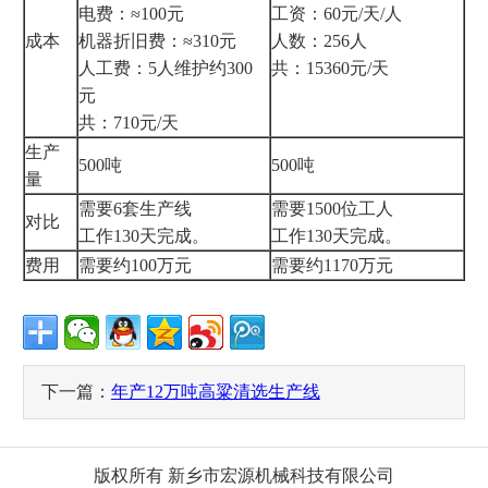
电费：≈100元
工资：60元/天/人
成本
机器折旧费：≈310元
人数：256人
人工费：5人维护约300
共：15360元/天
元
共：710元/天
生产
500吨
500吨
量
需要6套生产线
需要1500位工人
对比
工作130天完成。
工作130天完成。
费用
需要约100万元
需要约1170万元
下一篇：
年产12万吨高粱清选生产线
版权所有 新乡市宏源机械科技有限公司