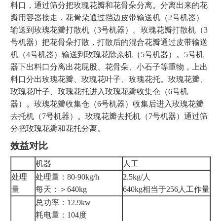
料口，通过筛分把玫瑰花瓣和花骨朵分离。分离出来的花
瓣用容器接走，花骨朵通过挡边皮带输送机（2号机器）
输送到玫瑰花瓣打散机（3号机器）。玫瑰花瓣打散机（3
号机器）把花骨朵打散，打散后的混合花瓣通过皮带输送
机（4号机器）输送到玫瑰花除杂机（5号机器）。5号机
器下出料口分离出花屁股、花骨朵、小石子等重物，上出
料口分出玫瑰花瓣、玫瑰花叶子、玫瑰花托。玫瑰花瓣、
玫瑰花叶子、玫瑰花托进入玫瑰花瓣收集仓（6号机
器）。玫瑰花瓣收集仓（6号机器）收集后进入玫瑰花瓣
去托机（7号机器）。玫瑰花瓣去托机（7号机器）通过筛
分把玫瑰花瓣和花托分离。
效益对比
机器
人工
处理
处理量：80-90kg/h
2.5kg/人
量
每天：＞640kg
640kg相当于256人工作量
总功率：12.9kw
耗电量：104度