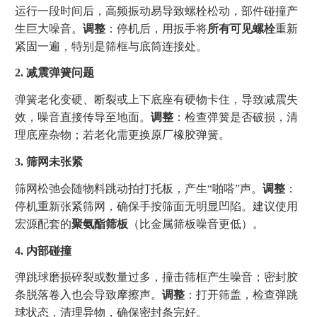
运行一段时间后，高频振动易导致螺栓松动，部件碰撞产
生巨大噪音。
调整
：停机后，用扳手将
所有可见螺栓
重新
紧固一遍，特别是筛框与底筒连接处。
2. 减震弹簧问题
弹簧老化变硬、断裂或上下底座有硬物卡住，导致减震失
效，噪音直接传导至地面。
调整
：检查弹簧是否破损，清
理底座杂物；若老化需更换原厂橡胶弹簧。
3. 筛网未张紧
筛网松弛会随物料跳动拍打托板，产生“啪嗒”声。
调整
：
停机重新张紧筛网，确保手按筛面无明显凹陷。建议使用
宏源配套的
聚氨酯筛板
（比金属筛板噪音更低）。
4. 内部碰撞
弹跳球磨损碎裂或数量过多，撞击筛框产生噪音；密封胶
条脱落卷入也会导致摩擦声。
调整
：打开筛盖，检查弹跳
球状态，清理异物，确保密封条完好。