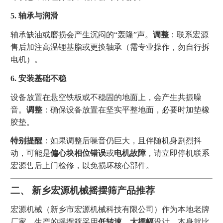
5. 轴承与润滑
轴承缺油或磨损会产生沉闷的“轰隆”声。
调整
：联系宏源
售后加注高温锂基脂或更换轴承（需专业操作，勿自行拆
电机）。
6. 安装基础不稳
设备放置在悬空铁板或不稳固的地面上，会产生共振噪
音。
调整
：确保设备放置在坚实平整地面，必要时加垫橡
胶垫。
特别提醒
：如果调整后噪音仍巨大，且伴随机身剧烈抖
动，可能是
偏心块相位错误
或
电机故障
，请立即停机联系
宏源售后上门检修，以免损坏核心部件。
二、 新乡宏源机械摇摆筛产品推荐
宏源机械（新乡市宏源机械科技有限公司）作为本地老牌
厂家，生产的摇摆筛采用
低转速、大摆幅
设计，本身就比