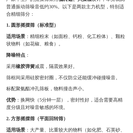
普通振动筛噪音低约30%。以下是两款主力机型，特别适
合精细筛分：
1. 圆形摇摆筛（标准型）
适用场景
：精细粉末（如面粉、钙粉、化工粉体）、颗粒
状物料（如花椒、粮食）。
降噪特点
：
采用
橡胶弹簧
减震，隔震效果好。
筛框间采用硅胶密封圈，不仅防尘还能缓冲碰撞噪音。
标配聚氨酯冲孔筛板，物料撞击声小。
优势
：换网快（5分钟一层），密封性好，适合需要高精
度分级且对噪音敏感的环境。
2. 方形摇摆筛（平面回转筛）
适用场景
：大产量、比重较大的物料（如化肥、石英砂、